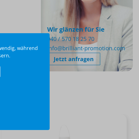
Wir glänzen für Sie
040 / 570 18 25 70
info@brilliant-promotion.com
twendig, während
sern.
Jetzt anfragen