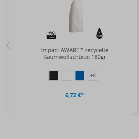
Impact AWARE™ recycelte
Baumwollschürze 180gr
+
8
6,72 €*