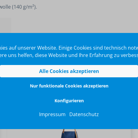
olle (140 g/m²).
40
ies auf unserer Website. Einige Cookies sind technisch no
re uns helfen, diese Website und Ihre Erfahrung zu verbes
Alle Cookies akzeptieren
Nur funktionale Cookies akzeptieren
Konfigurieren
Impressum
Datenschutz