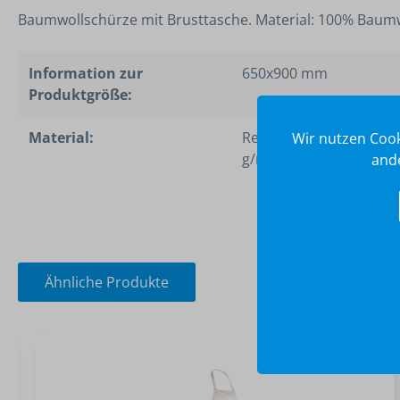
Baumwollschürze mit Brusttasche. Material: 100% Baumw
Information zur
650x900 mm
Produktgröße:
Material:
Recyclete Baumwolle 1
Wir nutzen Cook
g/m2
ande
Ähnliche Produkte