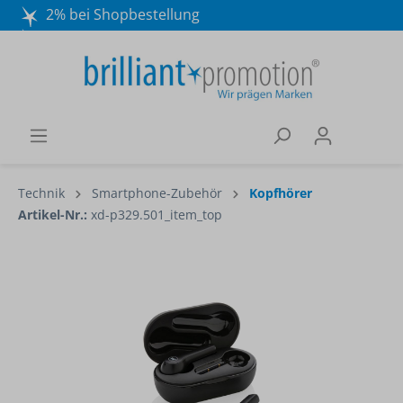
2% bei Shopbestellung
Mo. - Do. 8:30 - 16:30 und Fr. 8:30 - 15:00 Uhr
Wir beraten Sie gerne:
040 / 570 18 25 70
Technik
Smartphone-Zubehör
Kopfhörer
Artikel-Nr.:
xd-p329.501_item_top