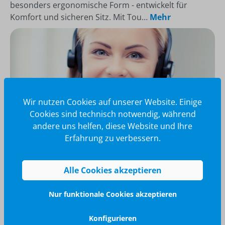
besonders ergonomische Form - entwickelt für
Komfort und sicheren Sitz. Mit Tou…
Mehr
Wir nutzen Cookies auf unserer Website. Einige
Cookies sind technisch notwendig, während
andere uns helfen, diese Website und Ihre
Erfahrung zu verbessern.
Wir glänzen für Sie
Alle Cookies akzeptieren
040 / 570 18 25 70
info@brilliant-promotion.com
Nur funktionale Cookies akzeptieren
Jetzt anfragen
Konfigurieren