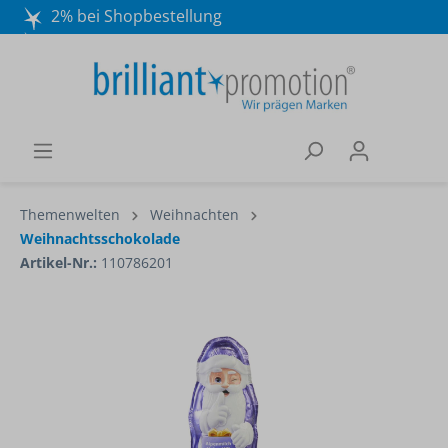
2% bei Shopbestellung
Mo. - Do. 8:30 - 16:30 und Fr. 8:30 - 15:00 Uhr
Wir beraten Sie gerne:
040 / 570 18 25 70
Themenwelten
Weihnachten
Weihnachtsschokolade
Artikel-Nr.:
110786201