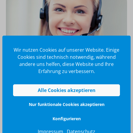
Wir nutzen Cookies auf unserer Website. Einige
Cookies sind technisch notwendig, während
andere uns helfen, diese Website und Ihre
Erfahrung zu verbessern.
Wir glänzen für Sie
040 / 570 18 25 70
Alle Cookies akzeptieren
info@brilliant-promotion.com
Jetzt anfragen
Nur funktionale Cookies akzeptieren
Konfigurieren
Impressum
Datenschutz