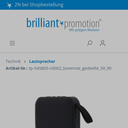
2% bei Shopbestellung
Mo. - Do. 8:30 - 16:30 und Fr. 8:30 - 15:00 Uhr
Wir beraten Sie gerne:
040 / 570 18 25 70
Technik
Lautsprecher
Artikel-Nr.:
tp-lt45805-n0002_bovenste_gedeelte_50_90