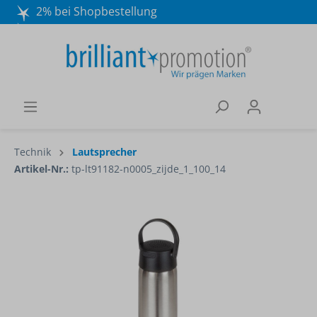
2% bei Shopbestellung
Mo. - Do. 8:30 - 16:30 und Fr. 8:30 - 15:00 Uhr
Wir beraten Sie gerne:
040 / 570 18 25 70
Technik
Lautsprecher
Artikel-Nr.:
tp-lt91182-n0005_zijde_1_100_14