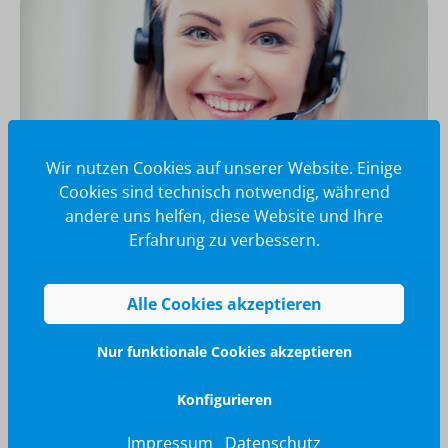
Wir nutzen Cookies auf unserer Website. Einige
Cookies sind technisch notwendig, während
andere uns helfen, diese Website und Ihre
Erfahrung zu verbessern.
Wir glänzen für Sie
040 / 570 18 25 70
Alle Cookies akzeptieren
info@brilliant-promotion.com
Jetzt anfragen
Nur funktionale Cookies akzeptieren
Konfigurieren
Impressum
Datenschutz