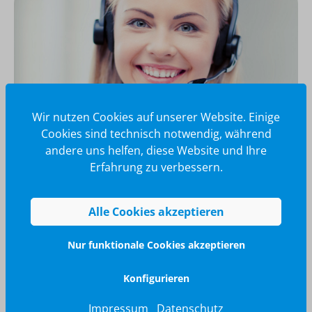
Wir nutzen Cookies auf unserer Website. Einige
Cookies sind technisch notwendig, während
andere uns helfen, diese Website und Ihre
Erfahrung zu verbessern.
Wir glänzen für Sie
040 / 570 18 25 70
Alle Cookies akzeptieren
info@brilliant-promotion.com
Jetzt anfragen
Nur funktionale Cookies akzeptieren
Konfigurieren
Impressum
Datenschutz