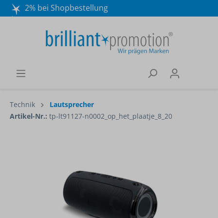
2% bei Shopbestellung
Mo. - Do. 8:30 - 16:30 und Fr. 8:30 - 15:00 Uhr
Wir beraten Sie gerne:
040 / 570 18 25 70
Technik
Lautsprecher
Artikel-Nr.:
tp-lt91127-n0002_op_het_plaatje_8_20