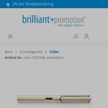
2% bei Shopbestellung
Mo. - Do. 8:30 - 16:30 und Fr. 8:30 - 15:00 Uhr
Wir beraten Sie gerne:
040 / 570 18 25 70
Büro
Schreibgeräte
Füller
Artikel-Nr.:
lam-1532146_onproduct