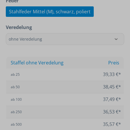
Feder
Stahlfeder Mittel (M), schwarz, poliert
Veredelung
Staffel ohne Veredelung
Preis
39,33 €*
ab
25
38,45 €*
ab
50
37,49 €*
ab
100
36,53 €*
ab
250
35,57 €*
ab
500