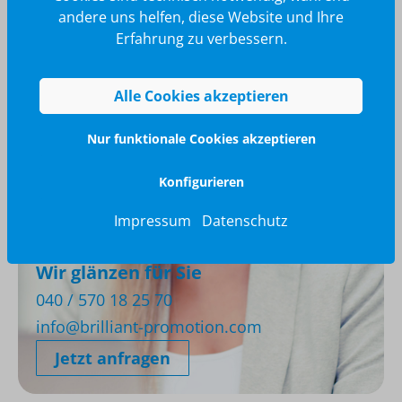
Metallclip, Großraum-Ti…
Mehr
andere uns helfen, diese Website und Ihre
Erfahrung zu verbessern.
Alle Cookies akzeptieren
Nur funktionale Cookies akzeptieren
Konfigurieren
Impressum
Datenschutz
Wir glänzen für Sie
040 / 570 18 25 70
info@brilliant-promotion.com
Jetzt anfragen