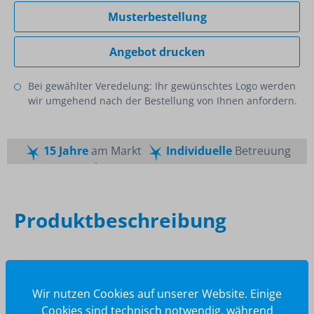
Musterbestellung
Angebot drucken
Bei gewählter Veredelung: Ihr gewünschtes Logo werden
wir umgehend nach der Bestellung von Ihnen anfordern.
15 Jahre
am Markt
Individuelle
Betreuung
Schnelle
Lieferzeiten
Maßgeschneiderte
Dienstleistung
Top
Preis-Leistungsverhältnis
Produktbeschreibung
Beschreibung
Füllhalter aus Aluminium, ergonomisches Griffstück
Wir nutzen Cookies auf unserer Website. Einige
aus transparentem Kunststoff, mit selbstfederndem
Cookies sind technisch notwendig, während