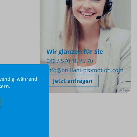
Wir glänzen für Sie
040 / 570 18 25 70
info@brilliant-promotion.com
twendig, während
Jetzt anfragen
sern.