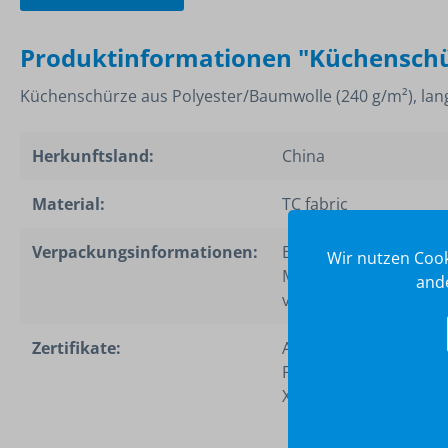
Produktinformationen "Küchenschü
Küchenschürze aus Polyester/Baumwolle (240 g/m²), lang,
Herkunftsland:
China
Material:
TC fabric
Verpackungsinformationen:
Einzeln in einer
Wir nutzen Cook
Mehrzwecktasche
ande
verpackt
Zertifikate:
AZO Dyes/Amines,
Formaldehyde, ISO105
X12:2001, BSCI