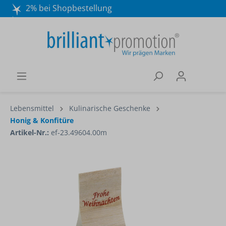
2% bei Shopbestellung
Mo. - Do. 8:30 - 16:30 und Fr. 8:30 - 15:00 Uhr
Wir beraten Sie gerne:
040 / 570 18 25 70
Lebensmittel
Kulinarische Geschenke
Honig & Konfitüre
Artikel-Nr.:
ef-23.49604.00m