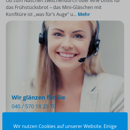
Ob zum Naschen zwischendurch oder eine Dosis für
das Frühstücksbrot – das Mini-Gläschen mit
Konfitüre ist „was für’s Auge“ u…
Mehr
Wir glänzen für Sie
040 / 570 18 25 70
info@brilliant-promotion.com
Jetzt anfragen
Wir nutzen Cookies auf unserer Website. Einige