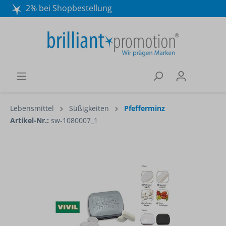
2% bei Shopbestellung
Mo. - Do. 8:30 - 16:30 und Fr. 8:30 - 15:00 Uhr
Wir beraten Sie gerne:
040 / 570 18 25 70
Lebensmittel
Süßigkeiten
Pfefferminz
Artikel-Nr.:
sw-1080007_1