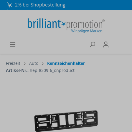
2% bei Shopbestellung
Mo. - Do. 8:30 - 16:30 und Fr. 8:30 - 15:00 Uhr
Wir beraten Sie gerne:
040 / 570 18 25 70
Freizeit
Auto
Kennzeichenhalter
Artikel-Nr.:
hep-8309-6_onproduct