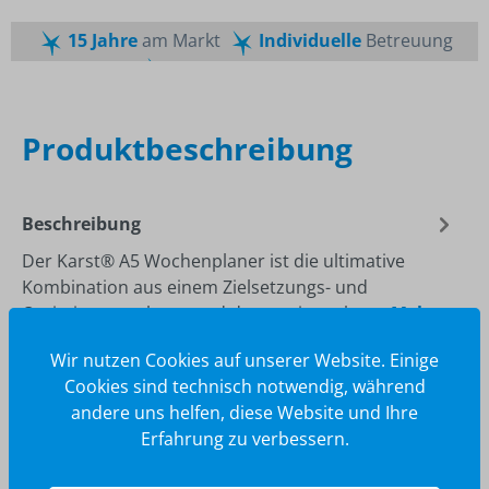
15 Jahre
am Markt
Individuelle
Betreuung
Schnelle
Lieferzeiten
Maßgeschneiderte
Dienstleistung
Top
Preis-Leistungsverhältnis
Produktbeschreibung
Beschreibung
Der Karst® A5 Wochenplaner ist die ultimative
Kombination aus einem Zielsetzungs- und
Optimierungsplaner und dem meistverkau…
Mehr
Wir nutzen Cookies auf unserer Website. Einige
Cookies sind technisch notwendig, während
andere uns helfen, diese Website und Ihre
Erfahrung zu verbessern.