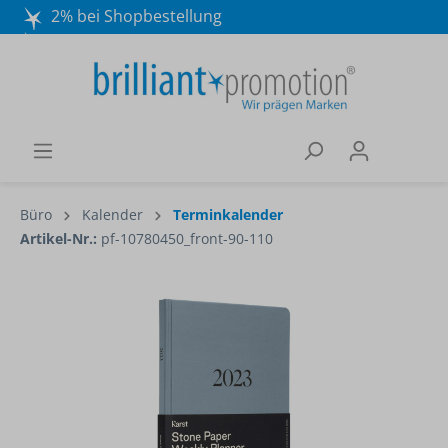
2% bei Shopbestellung
Mo. - Do. 8:30 - 16:30 und Fr. 8:30 - 15:00 Uhr
Wir beraten Sie gerne:
040 / 570 18 25 70
Büro
Kalender
Terminkalender
Artikel-Nr.:
pf-10780450_front-90-110