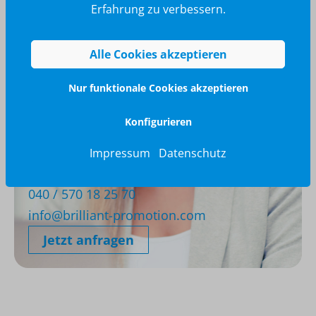
Erfahrung zu verbessern.
Alle Cookies akzeptieren
Nur funktionale Cookies akzeptieren
Konfigurieren
Impressum
Datenschutz
Wir glänzen für Sie
040 / 570 18 25 70
info@brilliant-promotion.com
Jetzt anfragen