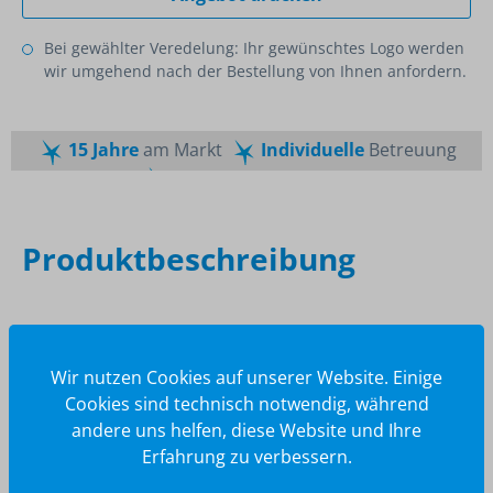
Bei gewählter Veredelung: Ihr gewünschtes Logo werden
wir umgehend nach der Bestellung von Ihnen anfordern.
15 Jahre
am Markt
Individuelle
Betreuung
Schnelle
Lieferzeiten
Maßgeschneiderte
Dienstleistung
Top
Preis-Leistungsverhältnis
Produktbeschreibung
Beschreibung
Vegane Gummibärchen im individuell bedruckten
Wir nutzen Cookies auf unserer Website. Einige
Werbetütchen.
Cookies sind technisch notwendig, während
andere uns helfen, diese Website und Ihre
Erfahrung zu verbessern.