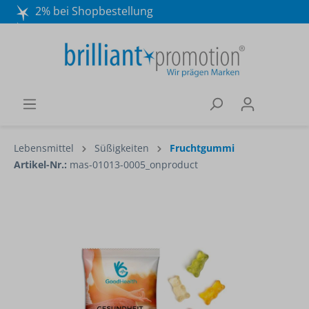
2% bei Shopbestellung
Mo. - Do. 8:30 - 16:30 und Fr. 8:30 - 15:00 Uhr
Wir beraten Sie gerne:
040 / 570 18 25 70
Lebensmittel
Süßigkeiten
Fruchtgummi
Artikel-Nr.:
mas-01013-0005_onproduct