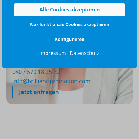
Alle Cookies akzeptieren
Nur funktionale Cookies akzeptieren
Konfigurieren
Impressum
Datenschutz
Wir glänzen für Sie
040 / 570 18 25 70
info@brilliant-promotion.com
Jetzt anfragen