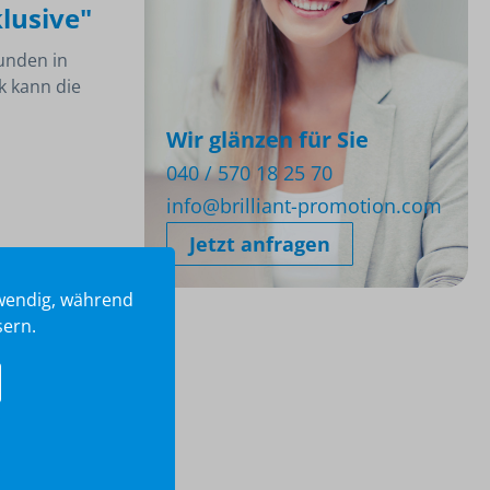
lusive"
unden in
k kann die
Wir glänzen für Sie
040 / 570 18 25 70
info@brilliant-promotion.com
Jetzt anfragen
twendig, während
sern.