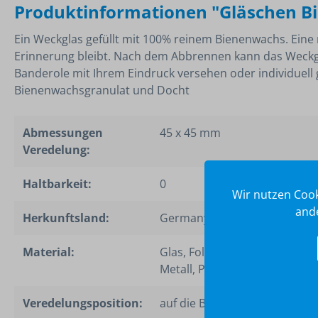
Produktinformationen "Gläschen Bie
Ein Weckglas gefüllt mit 100% reinem Bienenwachs. Eine 
Erinnerung bleibt. Nach dem Abbrennen kann das Weckgl
Banderole mit Ihrem Eindruck versehen oder individuell g
Bienenwachsgranulat und Docht
Abmessungen
45 x 45 mm
Veredelung:
Haltbarkeit:
0
Wir nutzen Cook
ande
Herkunftsland:
Germany
Material:
Glas, Folie, Bienenwachs, Doc
Metall, Papier
Veredelungsposition:
auf die Banderole