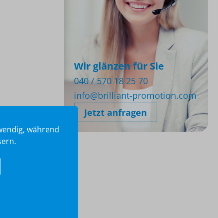
Wir glänzen für Sie
040 / 570 18 25 70
info@brilliant-promotion.com
Jetzt anfragen
twendig, während
sern.