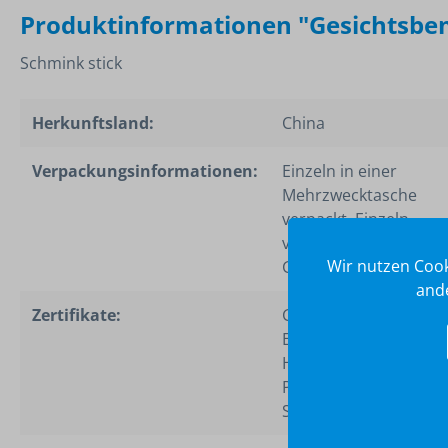
Produktinformationen "Gesichtsbe
Schmink stick
Herkunftsland:
China
Verpackungsinformationen:
Einzeln in einer
Mehrzwecktasche
verpackt, Einzeln
verpackt in einer
Wir nutzen Cook
Geschenkbox
ande
Zertifikate:
GMP Guideline, BSCI,
EN71-3, Cadmium, PA
Heavy Metals,
Phthalates, Safety Da
Sheet (SDS), CPSR