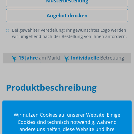
Musterbestellung
Angebot drucken
Bei gewählter Veredelung: Ihr gewünschtes Logo werden
wir umgehend nach der Bestellung von Ihnen anfordern.
15 Jahre
am Markt
Individuelle
Betreuung
Schnelle
Lieferzeiten
Maßgeschneiderte
Dienstleistung
Top
Preis-Leistungsverhältnis
Produktbeschreibung
Beschreibung
Wir nutzen Cookies auf unserer Website. Einige
Schmink stick
Cookies sind technisch notwendig, während
andere uns helfen, diese Website und Ihre