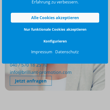
Erfahrung zu verbessern.
Alle Cookies akzeptieren
Nur funktionale Cookies akzeptieren
Konfigurieren
Impressum
Datenschutz
Wir glänzen für Sie
040 / 570 18 25 70
info@brilliant-promotion.com
Jetzt anfragen