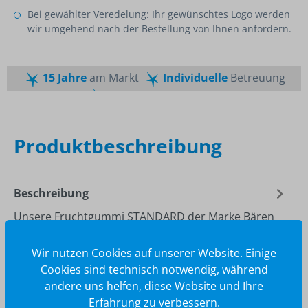
Bei gewählter Veredelung: Ihr gewünschtes Logo werden
wir umgehend nach der Bestellung von Ihnen anfordern.
15 Jahre
am Markt
Individuelle
Betreuung
Schnelle
Lieferzeiten
Maßgeschneiderte
Dienstleistung
Top
Preis-Leistungsverhältnis
Produktbeschreibung
Beschreibung
Unsere Fruchtgummi STANDARD der Marke Bären
Company in Standartformen. Ein geschmackvolles
Naschwerk mit 10 % Fruchtgehalt u…
Mehr
Wir nutzen Cookies auf unserer Website. Einige
Cookies sind technisch notwendig, während
andere uns helfen, diese Website und Ihre
Erfahrung zu verbessern.