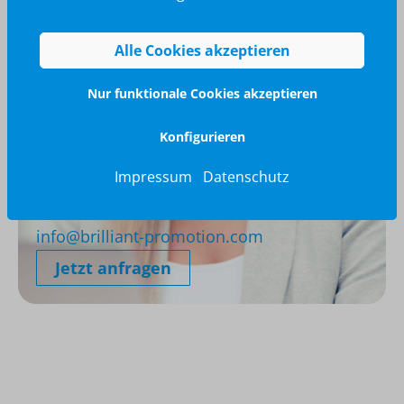
Alle Cookies akzeptieren
Nur funktionale Cookies akzeptieren
Konfigurieren
Impressum
Datenschutz
Wir glänzen für Sie
040 / 570 18 25 70
info@brilliant-promotion.com
Jetzt anfragen