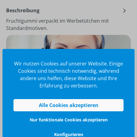
Beschreibung
Fruchtgummi verpackt im Werbetütchen mit
Standardmotiven.
Wir nutzen Cookies auf unserer Website. Einige
Cookies sind technisch notwendig, während
andere uns helfen, diese Website und Ihre
Erfahrung zu verbessern.
Alle Cookies akzeptieren
Wir glänzen für Sie
Nur funktionale Cookies akzeptieren
040 / 570 18 25 70
info@brilliant-promotion.com
Konfigurieren