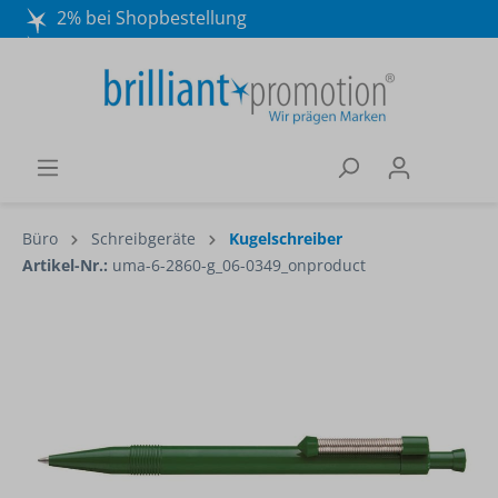
2% bei Shopbestellung
Mo. - Do. 8:30 - 16:30 und Fr. 8:30 - 15:00 Uhr
Wir beraten Sie gerne:
040 / 570 18 25 70
Büro
Schreibgeräte
Kugelschreiber
Artikel-Nr.:
uma-6-2860-g_06-0349_onproduct