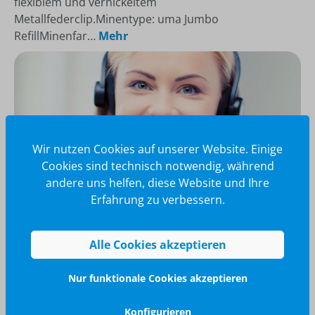
flexiblem und vernickeltem
Metallfederclip.Minentype: uma Jumbo
RefillMinenfar…
Mehr
Wir nutzen Cookies auf unserer Website. Einige
Cookies sind technisch notwendig, während
andere uns helfen, diese Website und Ihre
Erfahrung zu verbessern.
Wir glänzen für Sie
Alle Cookies akzeptieren
040 / 570 18 25 70
info@brilliant-promotion.com
Nur funktionale Cookies akzeptieren
Jetzt anfragen
Konfigurieren