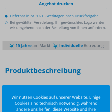
Angebot drucken
Lieferbar in ca. 12-15 Werktagen nach Druckfreigabe
Bei gewählter Veredelung: Ihr gewünschtes Logo werden
wir umgehend nach der Bestellung von Ihnen anfordern.
15 Jahre
am Markt
Individuelle
Betreuung
Schnelle
Lieferzeiten
Maßgeschneiderte
Dienstleistung
Top
Preis-Leistungsverhältnis
Produktbeschreibung
Beschreibung
Das faltbare Lichtbogenfeuerzeug REEVES-SARZEAU
Wir nutzen Cookies auf unserer Website. Einige
kann als Stabfeuerzeug mit flexiblem Arm eingesetzt
Cookies sind technisch notwendig, während
werden oder als handlich…
Mehr
andere uns helfen, diese Website und Ihre