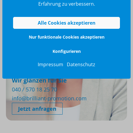
Erfahrung zu verbessern.
Alle Cookies akzeptieren
Nur funktionale Cookies akzeptieren
Konfigurieren
Impressum
Datenschutz
Wir glänzen für Sie
040 / 570 18 25 70
info@brilliant-promotion.com
Jetzt anfragen