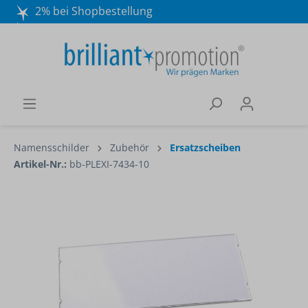
2% bei Shopbestellung
Mo. - Do. 8:30 - 16:30 und Fr. 8:30 - 15:00 Uhr
Wir beraten Sie gerne:
040 / 570 18 25 70
Namensschilder
Zubehör
Ersatzscheiben
Artikel-Nr.:
bb-PLEXI-7434-10