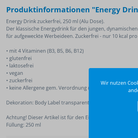
Produktinformationen "Energy Drink
Energy Drink zuckerfrei, 250 ml (Alu Dose).
Der klassische Energydrink für den jungen, dynamischen 
für aufgeweckte Werbeideen. Zuckerfrei - nur 10 kcal pro
• mit 4 Vitaminen (B3, B5, B6, B12)
• glutenfrei
• laktosefrei
• vegan
• zuckerfrei
Wir nutzen Cook
• keine Allergene gem. Verordnung (EU) Nr. 1169/2011
ande
Dekoration: Body Label transparent (PE transparent, 4c 
Achtung! Dieser Artikel ist für den Einsatz außerhalb De
Füllung: 250 ml