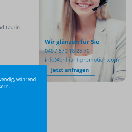
nd Taurin
Wir glänzen für Sie
040 / 570 18 25 70
info@brilliant-promotion.com
Jetzt anfragen
twendig, während
sern.