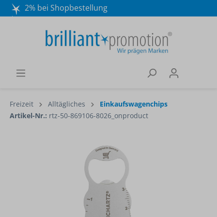
2% bei Shopbestellung
Mo. - Do. 8:30 - 16:30 und Fr. 8:30 - 15:00 Uhr
Wir beraten Sie gerne:
040 / 570 18 25 70
Freizeit
Alltägliches
Einkaufswagenchips
Artikel-Nr.:
rtz-50-869106-8026_onproduct