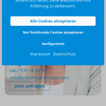
andere uns helfen, diese Website und Ihre
Erfahrung zu verbessern.
Alle Cookies akzeptieren
Nur funktionale Cookies akzeptieren
Konfigurieren
Impressum
Datenschutz
Wir glänzen für Sie
040 / 570 18 25 70
info@brilliant-promotion.com
Jetzt anfragen