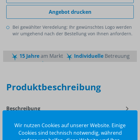
Angebot drucken
Bei gewählter Veredelung: Ihr gewünschtes Logo werden
wir umgehend nach der Bestellung von Ihnen anfordern.
15 Jahre
am Markt
Individuelle
Betreuung
Schnelle
Lieferzeiten
Maßgeschneiderte
Dienstleistung
Top
Preis-Leistungsverhältnis
Produktbeschreibung
Beschreibung
Berta® ist für jeden Job die richtige Wahl! Die kultige
Wir nutzen Cookies auf unserer Website. Einige
SQUEEZIES® Figur ist genial bei Stress, Langeweile
Cookies sind technisch notwendig, während
oder als coole De…
Mehr