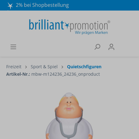
2% bei Shopbestellung
Mo. - Do. 8:30 - 16:30 und Fr. 8:30 - 15:00 Uhr
Wir beraten Sie gerne:
040 / 570 18 25 70
Freizeit
Sport & Spiel
Quietschfiguren
Artikel-Nr.:
mbw-m124236_24236_onproduct