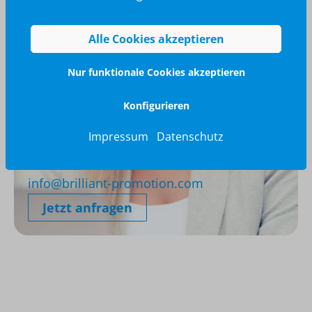
Alle Cookies akzeptieren
Nur funktionale Cookies akzeptieren
Konfigurieren
Impressum
Datenschutz
Wir glänzen für Sie
040 / 570 18 25 70
info@brilliant-promotion.com
Jetzt anfragen