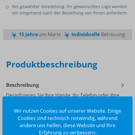
Bei gewählter Veredelung: Ihr gewünschtes Logo werden
wir umgehend nach der Bestellung von Ihnen anfordern.
15 Jahre
am Markt
Individuelle
Betreuung
Schnelle
Lieferzeiten
Maßgeschneiderte
Dienstleistung
Top
Preis-Leistungsverhältnis
Produktbeschreibung
Beschreibung
Desinfizieren Sie Ihre Hände, Ihr Telefon oder Ihre
Schlüssel in Sekundenschnelle mit dem Diffusor.
Dieses kleine Desinfekti…
Mehr
Wir nutzen Cookies auf unserer Website. Einige
Cookies sind technisch notwendig, während
andere uns helfen, diese Website und Ihre
Erfahrung zu verbessern.