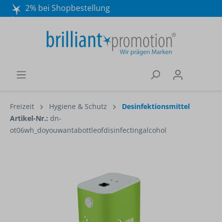
2% bei Shopbestellung
Mo. - Do. 8:30 - 16:30 und Fr. 8:30 - 15:00 Uhr
Wir beraten Sie gerne:
040 / 570 18 25 70
Freizeit
Hygiene & Schutz
Desinfektionsmittel
Artikel-Nr.:
dn-
ot06wh_doyouwantabottleofdisinfectingalcohol