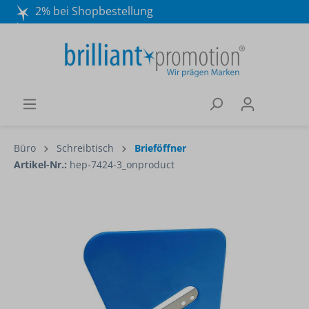
2% bei Shopbestellung
Mo. - Do. 8:30 - 16:30 und Fr. 8:30 - 15:00 Uhr
Wir beraten Sie gerne:
040 / 570 18 25 70
Büro
Schreibtisch
Brieföffner
Artikel-Nr.:
hep-7424-3_onproduct