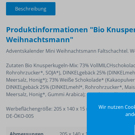
Beschreibung
Produktinformationen "Bio Knusper
Weihnachtsmann"
Adventskalender Mini Weihnachtsmann Faltschachtel. Wer
Zutaten Bio Knusperkugeln-Mix: 73% VollMILCHschokola
Rohrohrzucker*, SOJA*), DINKELgebäck 25% (DINKELmehl
Meersalz, Honig*); 73% Weiße Schokolade* (Kakaopulver
DINKELgebäck 25% (DINKELmehl*, Rohrohrzucker*, Maisg
Meersalz, Honig*, Gummi Arabica); *aus kontrolliert bi
Wir nutzen Cook
Werbeflächengröße: 205 x 140 x 15 mm.
ande
DE-ÖKO-005
Abmessungen
205 x 140 x 15 mm Direktdruck