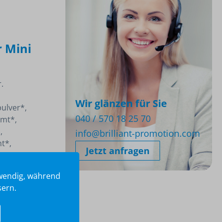
 Mini
.
Wir glänzen für Sie
ulver*,
040 / 570 18 25 70
imt*,
,
info@brilliant-promotion.com
t*,
Jetzt anfragen
twendig, während
sern.