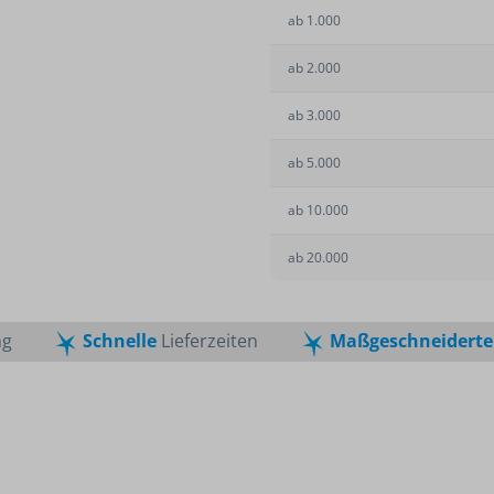
Lanyards
ige
Mund-Nasen-Schutz
Tierbedarf
ab
1.000
Schlüsselanhänger
kel
Desinfektionsmittel
n 2024
ab
2.000
Corona-Schnelltests
se
ab
3.000
ab
5.000
ab
10.000
ab
20.000
ng
Schnelle
Lieferzeiten
Maßgeschneiderte