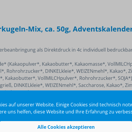
kugeln-Mix, ca. 50g, Adventskalender
beanbringung als Direktdruck in 4c individuell bedruckbar
de* (Kakaopulver*, Kakaobutter*, Kakaomasse*, VollMILCHp
*, Rohrohrzucker*, DINKELkleie*, WEIZENmehl*, Kakao*, Z
*, Kakaobutter*, VollMILCHpulver*, Rohrohrzucker*, SOJA*)
rieß, DINKELkleie*, WEIZENmehl*, Saccharose, Kakao*, Zim
ologischem Anbau.
ies auf unserer Website. Einige Cookies sind technisch no
re uns helfen, diese Website und Ihre Erfahrung zu verbes
Alle Cookies akzeptieren