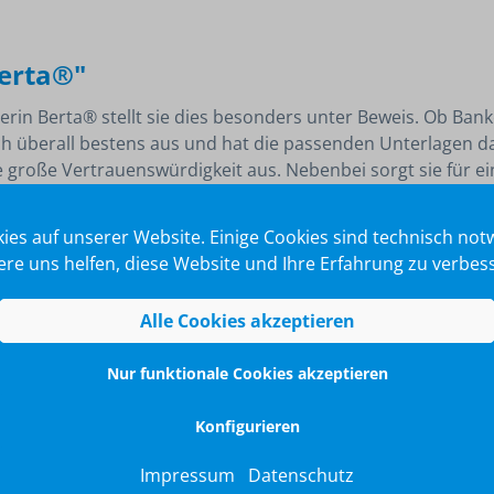
Berta®"
terin Berta® stellt sie dies besonders unter Beweis. Ob Bank
ch überall bestens aus und hat die passenden Unterlagen da
 große Vertrauenswürdigkeit aus. Nebenbei sorgt sie für ei
a® zum Abbau von Stress einfach "zusammenknautschen".
sform wieder ein.
ies auf unserer Website. Einige Cookies sind technisch no
re uns helfen, diese Website und Ihre Erfahrung zu verbes
Alle Cookies akzeptieren
Nur funktionale Cookies akzeptieren
Konfigurieren
Impressum
Datenschutz