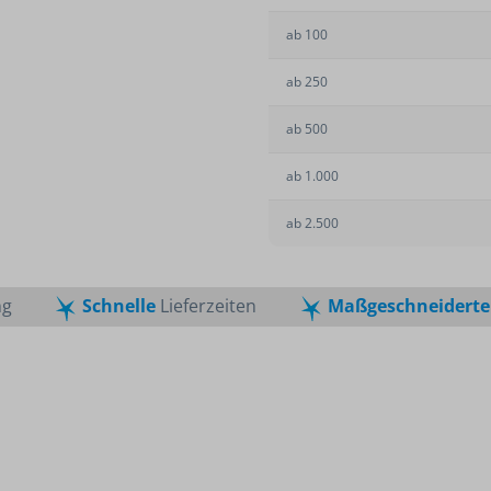
Lanyards
ige
Mund-Nasen-Schutz
Tierbedarf
Schlüsselanhänger
ab
100
kel
Desinfektionsmittel
n 2024
ab
250
Corona-Schnelltests
se
ab
500
ab
1.000
ab
2.500
ng
Schnelle
Lieferzeiten
Maßgeschneiderte