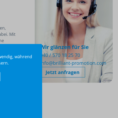
en,
bei. Mit
ne
Wir glänzen für Sie
 Durch die
040 / 570 18 25 70
twendig, während
info@brilliant-promotion.com
sern.
Jetzt anfragen