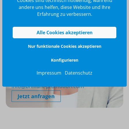
Cookies sind technisch notwendig, während
andere uns helfen, diese Website und Ihre
Erfahrung zu verbessern.
Alle Cookies akzeptieren
Nur funktionale Cookies akzeptieren
Konfigurieren
Wir glänzen für Sie
Impressum
Datenschutz
040 / 570 18 25 70
info@brilliant-promotion.com
Jetzt anfragen