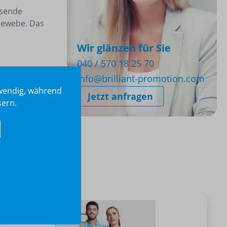
ssende
gewebe. Das
Wir glänzen für Sie
040 / 570 18 25 70
info@brilliant-promotion.com
twendig, während
Jetzt anfragen
sern.