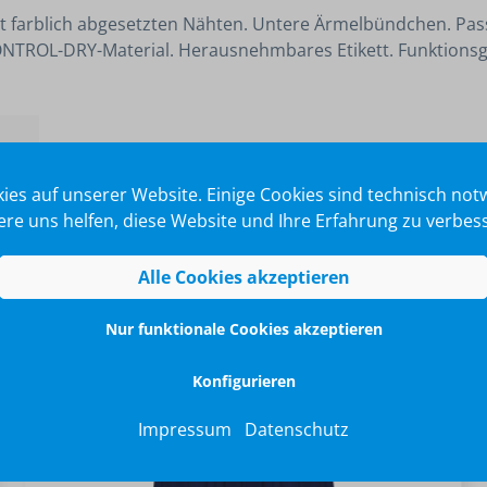
it farblich abgesetzten Nähten. Untere Ärmelbündchen. Pa
NTROL-DRY-Material. Herausnehmbares Etikett. Funktions
ies auf unserer Website. Einige Cookies sind technisch no
re uns helfen, diese Website und Ihre Erfahrung zu verbes
Alle Cookies akzeptieren
Nur funktionale Cookies akzeptieren
Konfigurieren
Impressum
Datenschutz