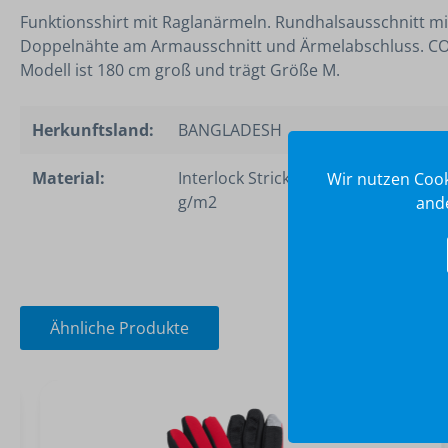
Funktionsshirt mit Raglanärmeln. Rundhalsausschnitt m
Doppelnähte am Armausschnitt und Ärmelabschluss. CO
Modell ist 180 cm groß und trägt Größe M.
Herkunftsland:
BANGLADESH
Material:
Interlock Strick 100% Polyester, 135
Wir nutzen Cook
g/m2
ande
Ähnliche Produkte