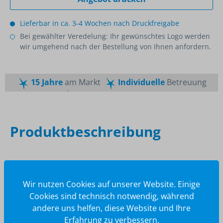
Lieferbar in ca. 3-4 Wochen nach Druckfreigabe
Bei gewählter Veredelung: Ihr gewünschtes Logo werden
wir umgehend nach der Bestellung von Ihnen anfordern.
15 Jahre
am Markt
Individuelle
Betreuung
Schnelle
Lieferzeiten
Maßgeschneiderte
Dienstleistung
Top
Preis-Leistungsverhältnis
Produktbeschreibung
Beschreibung
„Backen ist Liebe!“ Mit diesen Backförmchen in
Wir nutzen Cookies auf unserer Website. Einige
Pferdform aus Edelstahl (spülmaschinenfest) backt
Cookies sind technisch notwendig, während
man die Lieblingskekse zum…
Mehr
andere uns helfen, diese Website und Ihre
Erfahrung zu verbessern.