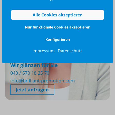
Alle Cookies akzeptieren
Nur funktionale Cookies akzeptieren
Konfigurieren
Impressum
Datenschutz
Wir glänzen für Sie
040 / 570 18 25 70
info@brilliant-promotion.com
Jetzt anfragen