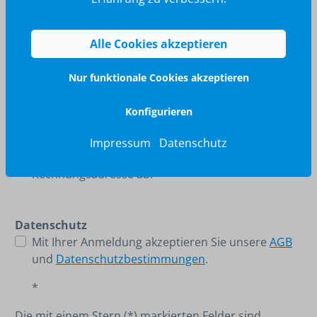
Bundesland
Alle Cookies akzeptieren
Nur funktionale Cookies akzeptieren
Telefonnummer*
Konfigurieren
Impressum
Datenschutz
Die Lieferadresse weicht von der
Rechnungsadresse ab.
Datenschutz
Mit Ihrer Anmeldung akzeptieren Sie unsere
AGB
und
Datenschutzbestimmungen
.
*
Die mit einem Stern (*) markierten Felder sind