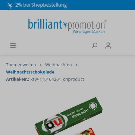
2% bei Shopbestellung
Mo. - Do. 8:30 - 16:30 und Fr. 8:30 - 15:00 Uhr
Wir beraten Sie gerne:
040 / 570 18 25 70
Themenwelten
Weihnachten
Weihnachtsschokolade
Artikel-Nr.:
ksw-110104201_onproduct