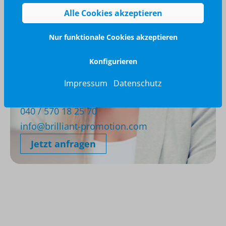
Alle Cookies akzeptieren
Nur funktionale Cookies akzeptieren
Konfigurieren
Impressum
Datenschutz
Wir glänzen für Sie
040 / 570 18 25 70
info@brilliant-promotion.com
Jetzt anfragen