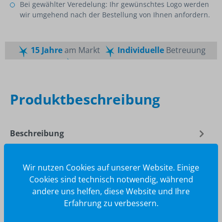
Bei gewählter Veredelung: Ihr gewünschtes Logo werden
wir umgehend nach der Bestellung von Ihnen anfordern.
15 Jahre
am Markt
Individuelle
Betreuung
Schnelle
Lieferzeiten
Maßgeschneiderte
Dienstleistung
Top
Preis-Leistungsverhältnis
Produktbeschreibung
Beschreibung
Der Duplo Einzelriegel ist ideal für den spontanen
Genuss zwischendurch. Eine locker-leicht gebackene
Wir nutzen Cookies auf unserer Website. Einige
Waffel mit zartschmelz…
Mehr
Cookies sind technisch notwendig, während
andere uns helfen, diese Website und Ihre
Erfahrung zu verbessern.