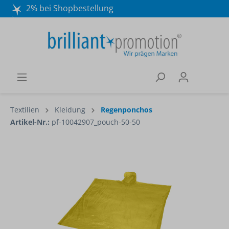
2% bei Shopbestellung
Mo. - Do. 8:30 - 16:30 und Fr. 8:30 - 15:00 Uhr
Wir beraten Sie gerne:
040 / 570 18 25 70
Textilien
Kleidung
Regenponchos
Artikel-Nr.:
pf-10042907_pouch-50-50