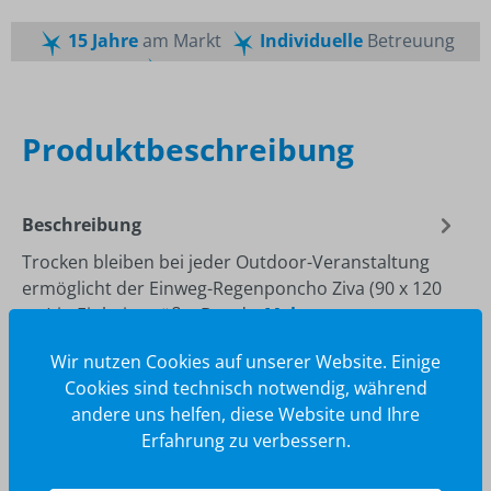
15 Jahre
am Markt
Individuelle
Betreuung
Schnelle
Lieferzeiten
Maßgeschneiderte
Dienstleistung
Top
Preis-Leistungsverhältnis
Produktbeschreibung
Beschreibung
Trocken bleiben bei jeder Outdoor-Veranstaltung
ermöglicht der Einweg-Regenponcho Ziva (90 x 120
cm) in Einheitsgröße. Der d…
Mehr
Wir nutzen Cookies auf unserer Website. Einige
Cookies sind technisch notwendig, während
andere uns helfen, diese Website und Ihre
Erfahrung zu verbessern.