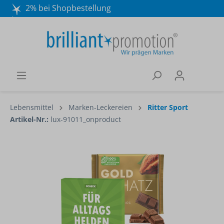
2% bei Shopbestellung
Mo. - Do. 8:30 - 16:30 und Fr. 8:30 - 15:00 Uhr
Wir beraten Sie gerne:
040 / 570 18 25 70
Lebensmittel
Marken-Leckereien
Ritter Sport
Artikel-Nr.:
lux-91011_onproduct