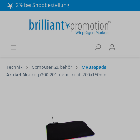
2% bei Shopbestellung
Mo. - Do. 8:30 - 16:30 und Fr. 8:30 - 15:00 Uhr
Wir beraten Sie gerne:
040 / 570 18 25 70
Technik
Computer-Zubehör
Mousepads
Artikel-Nr.:
xd-p300.201_item_front_200x150mm