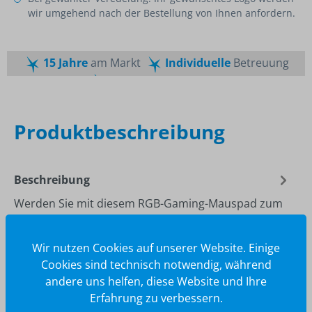
wir umgehend nach der Bestellung von Ihnen anfordern.
15 Jahre
am Markt
Individuelle
Betreuung
Schnelle
Lieferzeiten
Maßgeschneiderte
Dienstleistung
Top
Preis-Leistungsverhältnis
Produktbeschreibung
Beschreibung
Werden Sie mit diesem RGB-Gaming-Mauspad zum
Gaming-Hero. Die reibungsarme Oberfläche
gewährleistet eine schnelles und präzi…
Mehr
Wir nutzen Cookies auf unserer Website. Einige
Cookies sind technisch notwendig, während
andere uns helfen, diese Website und Ihre
Erfahrung zu verbessern.