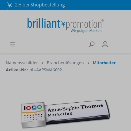
2% bei Shopbestellung
Mo. - Do. 8:30 - 16:30 und Fr. 8:30 - 15:00 Uhr
Wir beraten Sie gerne:
040 / 570 18 25 70
Namensschilder
Branchenlösungen
Mitarbeiter
Artikel-Nr.:
bb-AAPSMA6602