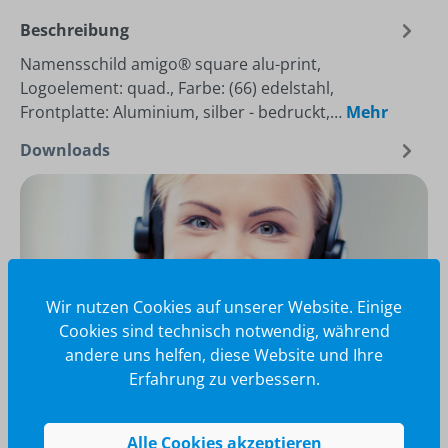
Beschreibung
Namensschild amigo® square alu-print,
Logoelement: quad., Farbe: (66) edelstahl,
Frontplatte: Aluminium, silber - bedruckt,…
Mehr
Downloads
Wir nutzen Cookies auf unserer Website. Einige
Cookies sind technisch notwendig, während
andere uns helfen, diese Website und Ihre
Erfahrung zu verbessern.
Wir glänzen für Sie
Alle Cookies akzeptieren